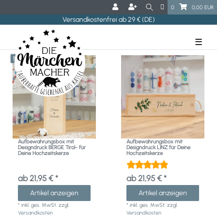
0
0,00 EUR
Versandkostenfrei ab 29 € (DE)
☰
Neuheit
Aufbewahrungsbox mit
Aufbewahrungsbox mit
Designdruck BERGE Tirol- für
Designdruck LINZ für Deine
Deine Hochzeitskerze
Hochzeitskerze
ab 21,95 € *
ab 21,95 € *
Artikel anzeigen
Artikel anzeigen
*
inkl. ges. MwSt.
zzgl.
*
inkl. ges. MwSt.
zzgl.
Versandkosten
Versandkosten