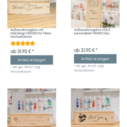
Aufbewahrungsbox mit
Aufbewahrungsbox HOLZ
Holzdesign HERZEN für Deine
personalisiert KRANZ blau
Hochzeitskerze
ab 21,95 € *
ab 31,95 € *
Artikel anzeigen
Artikel anzeigen
*
inkl. ges. MwSt.
zzgl.
*
inkl. ges. MwSt.
zzgl.
Versandkosten
Versandkosten