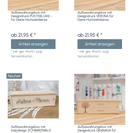
Aufbewahrungsbox mit
Aufbewahrungsbox mit
Designdruck PUSTEBLUME -
Designdruck VERONA für
für Deine Hochzeitskerze
Deine Hochzeitskerze
ab 21,95 € *
ab 21,95 € *
Artikel anzeigen
Artikel anzeigen
*
inkl. ges. MwSt.
zzgl.
*
inkl. ges. MwSt.
zzgl.
Versandkosten
Versandkosten
Neuheit
Aufbewahrungsbox mit
Aufbewahrungsbox mit
Holzdesign SCHWARZWALD
Designdruck GRANADA für