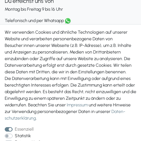
Du erreichst uns von
Montag bis Freitag 9 bis 16 Uhr
Telefonisch und per Whatsapp
erreichst Du uns unter:
Wir verwenden Cookies und ähnliche Technologien auf unserer
+49 561 287 907 84
Website und verarbeiten personenbezogene Daten von
Besucher:innen unserer Webseite (z.B. IP-Adresse), um z.B. Inhalte
Zahlungsmöglichkeiten
und Anzeigen zu personalisieren, Medien von Drittanbietern
einzubinden oder Zugriffe auf unsere Website zu analysieren. Die
Datenverarbeitung erfolgt erst durch gesetzte Cookies. Wir teilen
diese Daten mit Dritten, die wir in den Einstellungen benennen.
Die Datenverarbeitung kann mit Einwilligung oder aufgrund eines
berechtigten Interesses erfolgen. Die Zustimmung kann erteilt oder
abgelehnt werden. Es besteht das Recht, nicht einzuwilligen und die
Einwilligung zu einem späteren Zeitpunkt zu ändern oder zu
widerrufen. Beachten Sie unser
Impressum
und weitere Hinweise
zur Verwendung personenbezogener Daten in unserer
Daten­
schutz­erklärung
.
Essenziell
Statistik