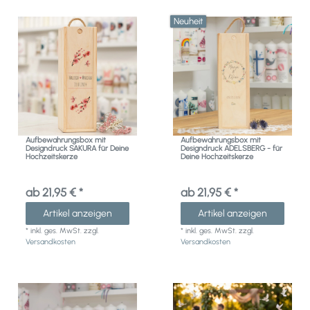
Neuheit
Aufbewahrungsbox mit
Aufbewahrungsbox mit
Designdruck SAKURA für Deine
Designdruck ADELSBERG - für
Hochzeitskerze
Deine Hochzeitskerze
ab 21,95 € *
ab 21,95 € *
Artikel anzeigen
Artikel anzeigen
*
inkl. ges. MwSt.
zzgl.
*
inkl. ges. MwSt.
zzgl.
Versandkosten
Versandkosten