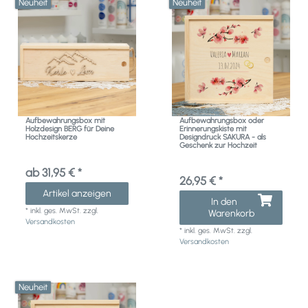
Neuheit
Neuheit
Aufbewahrungsbox mit
Aufbewahrungsbox oder
Holzdesign BERG für Deine
Erinnerungskiste mit
Hochzeitskerze
Designdruck SAKURA - als
Geschenk zur Hochzeit
ab 31,95 € *
26,95 € *
Artikel anzeigen
In den
*
inkl. ges. MwSt.
zzgl.
Warenkorb
Versandkosten
*
inkl. ges. MwSt.
zzgl.
Versandkosten
Neuheit