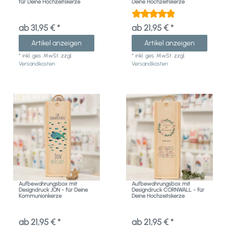
für Deine Hochzeitskerze
Deine Hochzeitskerze
ab 31,95 € *
ab 21,95 € *
Artikel anzeigen
Artikel anzeigen
*
inkl. ges. MwSt.
zzgl.
*
inkl. ges. MwSt.
zzgl.
Versandkosten
Versandkosten
Aufbewahrungsbox mit
Aufbewahrungsbox mit
Designdruck JON - für Deine
Designdruck CORNWALL - für
Kommunionkerze
Deine Hochzeitskerze
ab 21,95 € *
ab 21,95 € *