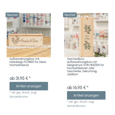
Neuheit
Neuheit
Aufbewahrungsbox mit
Geschenkbox
Holzdesign FLOWER für Deine
Aufbewahrungsbox mit
Hochzeitskerze
Designdruck VON HERZEN für
Hochzeitskerzen oder
Geschenke, Geburtstag,
Jubiläum
ab 31,95 € *
Artikel anzeigen
ab 16,95 € *
*
inkl. ges. MwSt.
zzgl.
Artikel anzeigen
Versandkosten
*
inkl. ges. MwSt.
zzgl.
Versandkosten