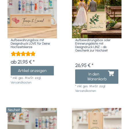
Aufbewahrungsbox mit
Aufbewahrungsbox oder
Designdruck LOVE für Deine
Erinnerungskiste mit
Hochzeitskerze
Designdruck LINZ - als
Geschenk zur Hochzeit
ab 21,95 € *
26,95 € *
Artikel anzeigen
In den
*
inkl. ges. MwSt.
zzgl.
Warenkorb
Versandkosten
*
inkl. ges. MwSt.
zzgl.
Versandkosten
Neuheit