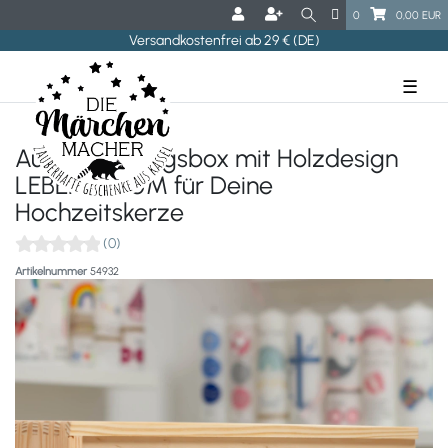
0
0,00 EUR
Versandkostenfrei ab 29 € (DE)
☰
Aufbewahrungsbox mit Holzdesign
LEBENSBAUM für Deine
Hochzeitskerze
(0)
Artikelnummer
54932