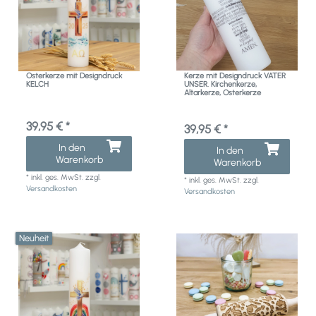
Osterkerze mit Designdruck
Kerze mit Designdruck VATER
KELCH
UNSER. Kirchenkerze,
Altarkerze, Osterkerze
39,95 € *
39,95 € *
In den
In den
Warenkorb
Warenkorb
*
inkl. ges. MwSt.
zzgl.
*
inkl. ges. MwSt.
zzgl.
Versandkosten
Versandkosten
Neuheit