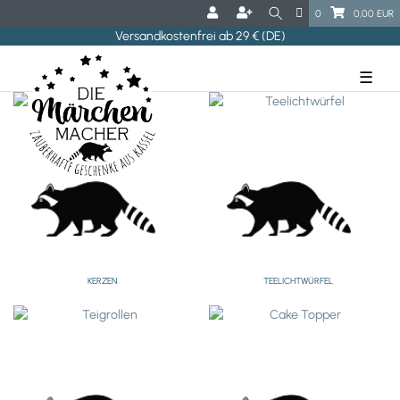
0
0,00 EUR
Versandkostenfrei ab 29 € (DE)
☰
KERZEN
TEELICHTWÜRFEL