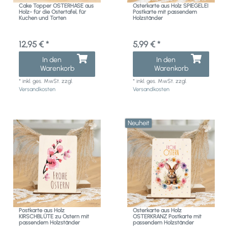
Cake Topper OSTERHASE aus
Osterkarte aus Holz SPIEGELEI
Holz- für die Ostertafel, für
Postkarte mit passendem
Kuchen und Torten
Holzständer
12,95 € *
5,99 € *
In den
In den
Warenkorb
Warenkorb
*
inkl. ges. MwSt.
zzgl.
*
inkl. ges. MwSt.
zzgl.
Versandkosten
Versandkosten
Neuheit
Postkarte aus Holz
Osterkarte aus Holz
KIRSCHBLÜTE zu Ostern mit
OSTERKRANZ Postkarte mit
passendem Holzständer
passendem Holzständer