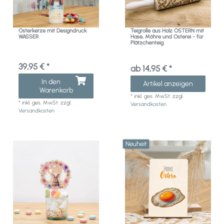
Osterkerze mit Designdruck
Teigrolle aus Holz OSTERN mit
WASSER
Hase, Möhre und Osterei - für
Plätzchenteig
39,95 € *
ab 14,95 € *
In den
Artikel anzeigen
Warenkorb
*
inkl. ges. MwSt.
zzgl.
*
inkl. ges. MwSt.
zzgl.
Versandkosten
Versandkosten
Neuheit