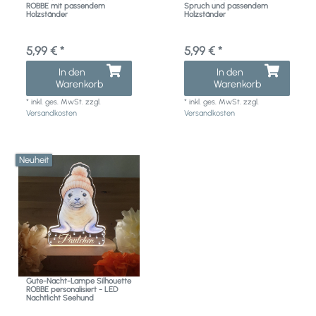
ROBBE mit passendem
Spruch und passendem
Holzständer
Holzständer
5,99 € *
5,99 € *
In den
In den
Warenkorb
Warenkorb
*
inkl. ges. MwSt.
zzgl.
*
inkl. ges. MwSt.
zzgl.
Versandkosten
Versandkosten
Neuheit
Gute-Nacht-Lampe Silhouette
ROBBE personalisiert - LED
Nachtlicht Seehund