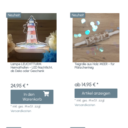
Neuheit
Neuheit
Lampe LEUCHTTURM
Teigrolle aus Holz MEER - für
Heimathafen - LED Nachtlicht,
Plätzchenteig
als Deko oder Geschenk
ab 14,95 € *
24,95 € *
Artikel anzeigen
In den
Warenkorb
*
inkl. ges. MwSt.
zzgl.
Versandkosten
*
inkl. ges. MwSt.
zzgl.
Versandkosten