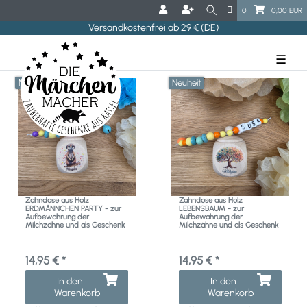
0
0,00 EUR
Versandkostenfrei ab 29 € (DE)
☰
Neuheit
Neuheit
Zahndose aus Holz
Zahndose aus Holz
ERDMÄNNCHEN PARTY - zur
LEBENSBAUM - zur
Aufbewahrung der
Aufbewahrung der
Milchzähne und als Geschenk
Milchzähne und als Geschenk
14,95 € *
14,95 € *
In den
In den
Warenkorb
Warenkorb