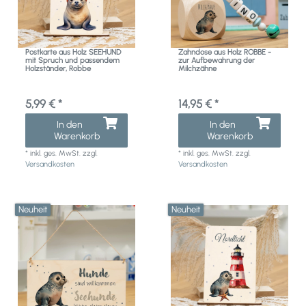
Postkarte aus Holz SEEHUND
Zahndose aus Holz ROBBE -
mit Spruch und passendem
zur Aufbewahrung der
Holzständer, Robbe
Milchzähne
5,99 € *
14,95 € *
In den
In den
Warenkorb
Warenkorb
*
inkl. ges. MwSt.
zzgl.
*
inkl. ges. MwSt.
zzgl.
Versandkosten
Versandkosten
Neuheit
Neuheit