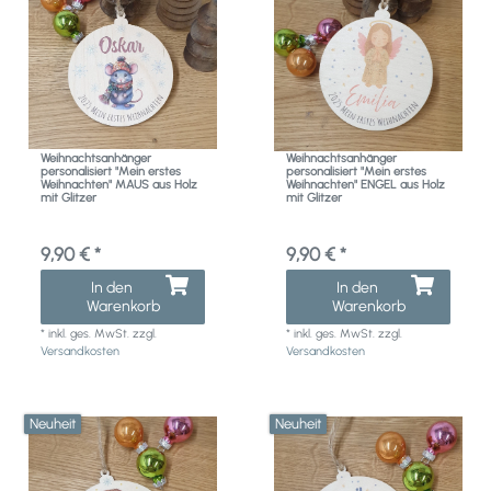
Weihnachtsanhänger
Weihnachtsanhänger
personalisiert "Mein erstes
personalisiert "Mein erstes
Weihnachten" MAUS aus Holz
Weihnachten" ENGEL aus Holz
mit Glitzer
mit Glitzer
9,90 € *
9,90 € *
In den
In den
Warenkorb
Warenkorb
*
inkl. ges. MwSt.
zzgl.
*
inkl. ges. MwSt.
zzgl.
Versandkosten
Versandkosten
Neuheit
Neuheit