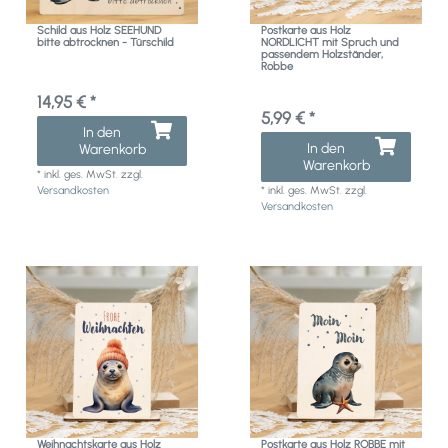
Schild aus Holz SEEHUND
Postkarte aus Holz
bitte abtrocknen - Türschild
NORDLICHT mit Spruch und
passendem Holzständer,
Robbe
14,95 € *
5,99 € *
In den
In den
Warenkorb
Warenkorb
*
inkl. ges. MwSt.
zzgl.
Versandkosten
*
inkl. ges. MwSt.
zzgl.
Versandkosten
Weihnachtskarte aus Holz
Postkarte aus Holz ROBBE mit