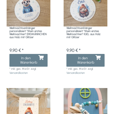
Weihnachtsanhänger
Weihnachtsanhänger
personalisiert "Mein erstes
personalisiert "Mein erstes
Weihnachten" ERDMÄNNCHEN
Weihnachten" IGEL aus Holz
aus Holz mit Glitzer
mit Glitzer
9,90 € *
9,90 € *
In den
In den
Warenkorb
Warenkorb
*
inkl. ges. MwSt.
zzgl.
*
inkl. ges. MwSt.
zzgl.
Versandkosten
Versandkosten