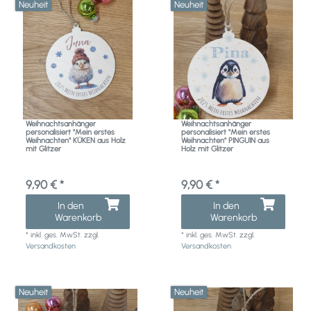
Neuheit
Neuheit
Weihnachtsanhänger
Weihnachtsanhänger
personalisiert "Mein erstes
personalisiert "Mein erstes
Weihnachten" KÜKEN aus Holz
Weihnachten" PINGUIN aus
mit Glitzer
Holz mit Glitzer
9,90 € *
9,90 € *
In den
In den
Warenkorb
Warenkorb
*
inkl. ges. MwSt.
zzgl.
*
inkl. ges. MwSt.
zzgl.
Versandkosten
Versandkosten
Neuheit
Neuheit