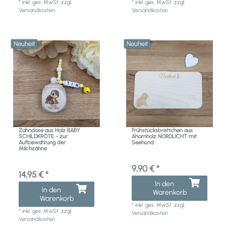
*
inkl. ges. MwSt.
zzgl.
*
inkl. ges. MwSt.
zzgl.
Versandkosten
Versandkosten
Neuheit
Neuheit
Zahndose aus Holz BABY
Frühstücksbrettchen aus
SCHILDKRÖTE - zur
Ahornholz NORDLICHT mit
Aufbewahrung der
Seehund
Milchzähne
9,90 € *
14,95 € *
In den
In den
Warenkorb
Warenkorb
*
inkl. ges. MwSt.
zzgl.
*
inkl. ges. MwSt.
zzgl.
Versandkosten
Versandkosten