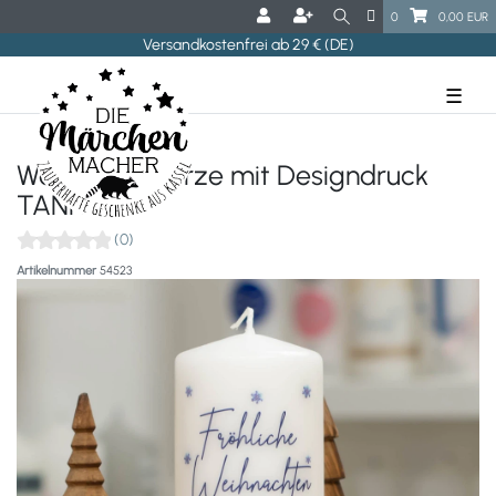
0
0,00 EUR
Versandkostenfrei ab 29 € (DE)
☰
Weihnachtskerze mit Designdruck
TANNE
(0)
Artikelnummer
54523