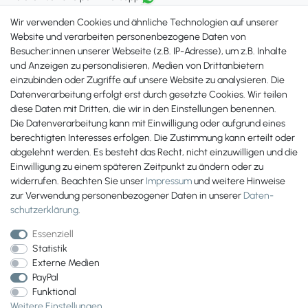
erreichst Du uns unter:
Wir verwenden Cookies und ähnliche Technologien auf unserer
+49 561 287 907 84
Website und verarbeiten personenbezogene Daten von
Besucher:innen unserer Webseite (z.B. IP-Adresse), um z.B. Inhalte
Zahlungsmöglichkeiten
und Anzeigen zu personalisieren, Medien von Drittanbietern
einzubinden oder Zugriffe auf unsere Website zu analysieren. Die
Datenverarbeitung erfolgt erst durch gesetzte Cookies. Wir teilen
diese Daten mit Dritten, die wir in den Einstellungen benennen.
Die Datenverarbeitung kann mit Einwilligung oder aufgrund eines
berechtigten Interesses erfolgen. Die Zustimmung kann erteilt oder
abgelehnt werden. Es besteht das Recht, nicht einzuwilligen und die
Einwilligung zu einem späteren Zeitpunkt zu ändern oder zu
widerrufen. Beachten Sie unser
Impressum
und weitere Hinweise
zur Verwendung personenbezogener Daten in unserer
Daten­
schutz­erklärung
.
Essenziell
Statistik
Externe Medien
PayPal
Wir versenden mit
Funktional
Weitere Einstellungen