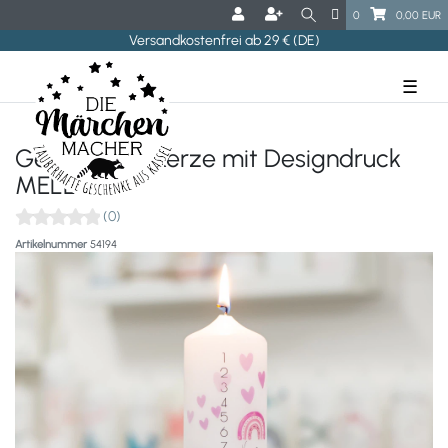
0
0,00 EUR
Versandkostenfrei ab 29 € (DE)
☰
Geburtstagskerze mit Designdruck
MELLY
(0)
Artikelnummer
54194