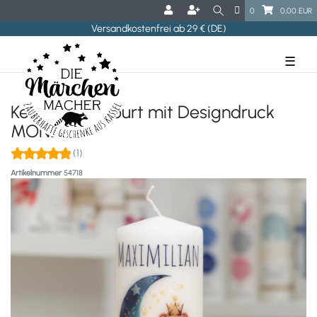
0
0,00 EUR
Versandkostenfrei ab 29 € (DE)
☰
Kerze zur Geburt mit Designdruck
MOND
(1)
Artikelnummer
54718