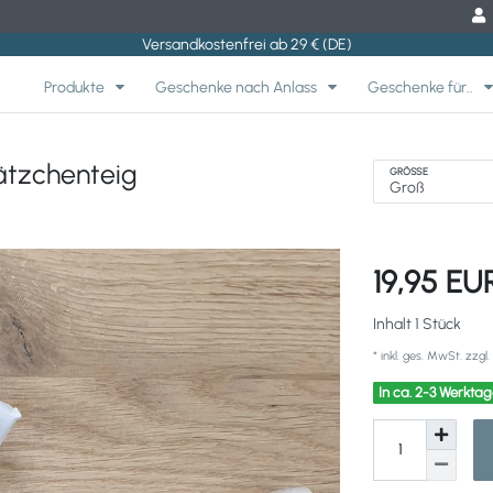
Versandkostenfrei ab 29 € (DE)
Produkte
Geschenke nach Anlass
Geschenke für..
lätzchenteig
GRÖSSE
19,95 E
Inhalt
1
Stück
* inkl. ges. MwSt. zzgl.
In ca. 2-3 Werktag