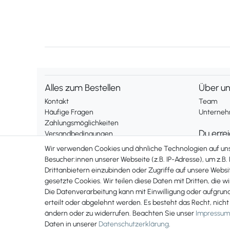
Alles zum Bestellen
Über u
Kontakt
Team
Häufige Fragen
Unternehm
Zahlungsmöglichkeiten
Du erre
Versandbedingungen
Widerrufsrecht
Montag bis
Wir verwenden Cookies und ähnliche Technologien auf u
Telefonis
Besucher:innen unserer Webseite (z.B. IP-Adresse), um z.B.
Vertrag widerrufen
Drittanbietern einzubinden oder Zugriffe auf unsere Websit
erreichst 
gesetzte Cookies. Wir teilen diese Daten mit Dritten, die w
+49 561 2
Rechtliches
Die Datenverarbeitung kann mit Einwilligung oder aufgrun
Impressum
erteilt oder abgelehnt werden. Es besteht das Recht, nicht
AGB
ändern oder zu widerrufen. Beachten Sie unser
Impressum
Datenschutzerklärung
Daten in unserer
Daten­schutz­erklärung
.