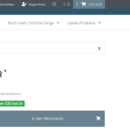
Anmelden
Registrieren
0
0
0,00 EUR
Noch mehr Schöne Dinge
Lokale Produkte
*
UR
Versandkosten
en (DE) bei Dir
In den Warenkorb