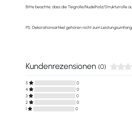
Bitte beachte, dass die Teigrolle/Nudelholz/Strukturrolle 
PS: Dekorationsartikel gehören nicht zum Leistungsumfan
Kundenrezensionen
(0)
5
0
4
0
3
0
2
0
1
0