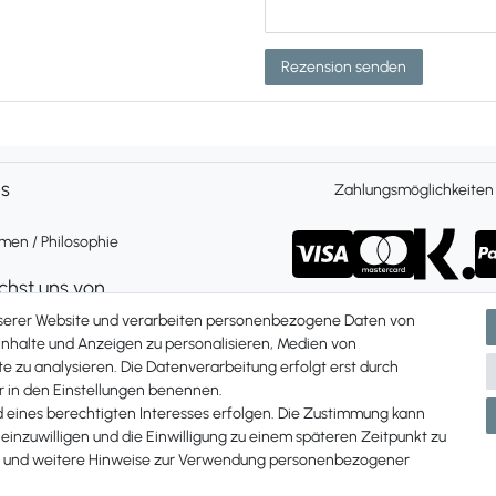
Rezension senden
ns
Zahlungsmöglichkeiten
en / Philosophie
ichst uns von
 Freitag 9 bis 16 Uhr
nserer Website und verarbeiten personenbezogene Daten von
ch und per Whatsapp
 Inhalte und Anzeigen zu personalisieren, Medien von
e zu analysieren. Die Datenverarbeitung erfolgt erst durch
Du uns unter:
ir in den Einstellungen benennen.
87 907 84
d eines berechtigten Interesses erfolgen. Die Zustimmung kann
 einzuwilligen und die Einwilligung zu einem späteren Zeitpunkt zu
und weitere Hinweise zur Verwendung personenbezogener