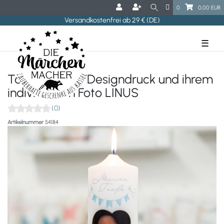
0
0,00 EUR
Versandkostenfrei ab 29 € (DE)
☰
Taufkerze mit Designdruck und ihrem
individuellen Foto LINUS
(0)
Artikelnummer
54184