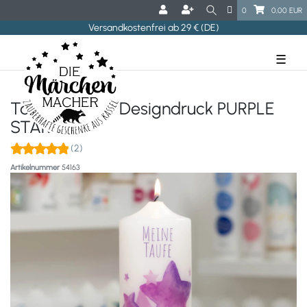
0
0,00 EUR
Versandkostenfrei ab 29 € (DE)
☰
Taufkerze mit Designdruck PURPLE
STAR
(2)
Artikelnummer
54163