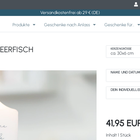
Versandkostenfrei ab 29 € (DE)
Produkte
Geschenke nach Anlass
Geschenke für..
BEERFISCH
KERZENGRÖSSE
NAME UND DATU
DEIN INDIVIDUELL
41,95 E
Inhalt
1
Stück