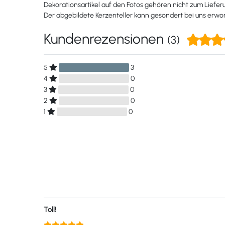
Dekorationsartikel auf den Fotos gehören nicht zum Liefe
Der abgebildete Kerzenteller kann gesondert bei uns erw
Kundenrezensionen
(3)
5
3
4
0
3
0
2
0
1
0
Toll!