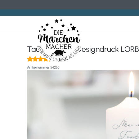
Taufkerze mit Designdruck LOR
(3)
Artikelnummer
54265