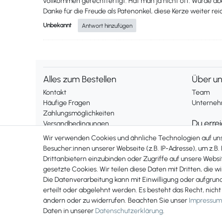
vollkommen gerechtfertigt. Hat man ja nicht oft. Würde ab
Danke für die Freude als Patenonkel, diese Kerze weiter rei
Unbekannt
Antwort hinzufügen
Alles zum Bestellen
Über u
Kontakt
Team
Häufige Fragen
Unternehm
Zahlungsmöglichkeiten
Du erre
Versandbedingungen
Widerrufsrecht
Montag bis
Wir verwenden Cookies und ähnliche Technologien auf u
Telefonis
Besucher:innen unserer Webseite (z.B. IP-Adresse), um z.B.
Vertrag widerrufen
Drittanbietern einzubinden oder Zugriffe auf unsere Websit
erreichst 
gesetzte Cookies. Wir teilen diese Daten mit Dritten, die w
+49 561 2
Rechtliches
Die Datenverarbeitung kann mit Einwilligung oder aufgrun
Impressum
erteilt oder abgelehnt werden. Es besteht das Recht, nicht
AGB
ändern oder zu widerrufen. Beachten Sie unser
Impressum
Datenschutzerklärung
Daten in unserer
Daten­schutz­erklärung
.
* Preise inkl. MwSt., zzgl. Versand(DE)