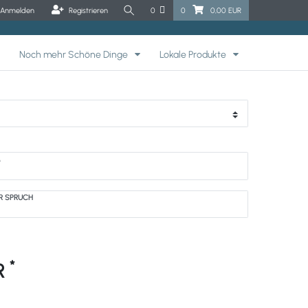
Anmelden
Registrieren
0
0
0,00 EUR
Noch mehr Schöne Dinge
Lokale Produkte
M
ER SPRUCH
*
UR