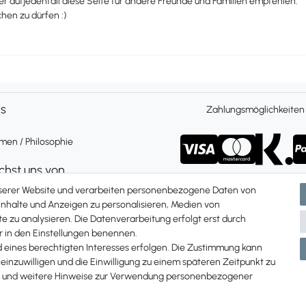
er aufjedenfall diese Seite für andere Freunde und Familien empfehlen.
chen zu dürfen :)
ns
Zahlungsmöglichkeiten
en / Philosophie
ichst uns von
 Freitag 9 bis 16 Uhr
nserer Website und verarbeiten personenbezogene Daten von
ch und per Whatsapp
 Inhalte und Anzeigen zu personalisieren, Medien von
e zu analysieren. Die Datenverarbeitung erfolgt erst durch
Du uns unter:
ir in den Einstellungen benennen.
87 907 84
d eines berechtigten Interesses erfolgen. Die Zustimmung kann
 einzuwilligen und die Einwilligung zu einem späteren Zeitpunkt zu
und weitere Hinweise zur Verwendung personenbezogener