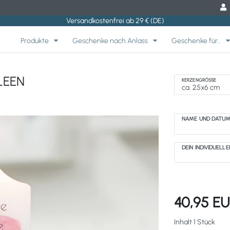
Versandkostenfrei ab 29 € (DE)
Produkte
Geschenke nach Anlass
Geschenke für..
LEEN
KERZENGRÖSSE
NAME UND DATU
DEIN INDIVIDUELL
40,95 E
Inhalt
1
Stück