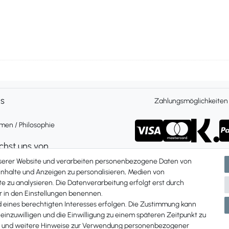
ns
Zahlungsmöglichkeiten
en / Philosophie
ichst uns von
 Freitag 9 bis 16 Uhr
nserer Website und verarbeiten personenbezogene Daten von
ch und per Whatsapp
 Inhalte und Anzeigen zu personalisieren, Medien von
e zu analysieren. Die Datenverarbeitung erfolgt erst durch
Du uns unter:
ir in den Einstellungen benennen.
87 907 84
d eines berechtigten Interesses erfolgen. Die Zustimmung kann
 einzuwilligen und die Einwilligung zu einem späteren Zeitpunkt zu
und weitere Hinweise zur Verwendung personenbezogener