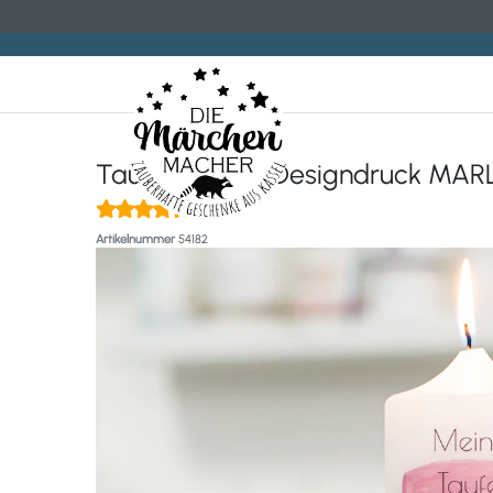
Taufkerze mit Designdruck MAR
(1)
Artikelnummer
54182