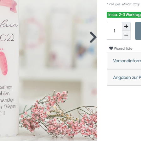
* inkl. ges. MwSt. zzgl.
In ca. 2-3 Werktag
Wunschliste
Versandinfor
Angaben zur P