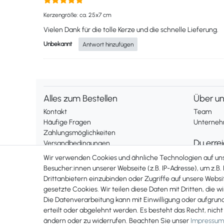
Kerzengröße: ca. 25x7 cm
Vielen Dank für die tolle Kerze und die schnelle Lieferung.
Unbekannt
Antwort hinzufügen
Alles zum Bestellen
Über u
Kontakt
Team
Häufige Fragen
Unternehm
Zahlungsmöglichkeiten
Du erre
Versandbedingungen
Widerrufsrecht
Montag bis
Wir verwenden Cookies und ähnliche Technologien auf u
Telefonis
Besucher:innen unserer Webseite (z.B. IP-Adresse), um z.B.
Vertrag widerrufen
Drittanbietern einzubinden oder Zugriffe auf unsere Websit
erreichst 
gesetzte Cookies. Wir teilen diese Daten mit Dritten, die w
+49 561 2
Rechtliches
Die Datenverarbeitung kann mit Einwilligung oder aufgrun
Impressum
erteilt oder abgelehnt werden. Es besteht das Recht, nicht
AGB
ändern oder zu widerrufen. Beachten Sie unser
Impressum