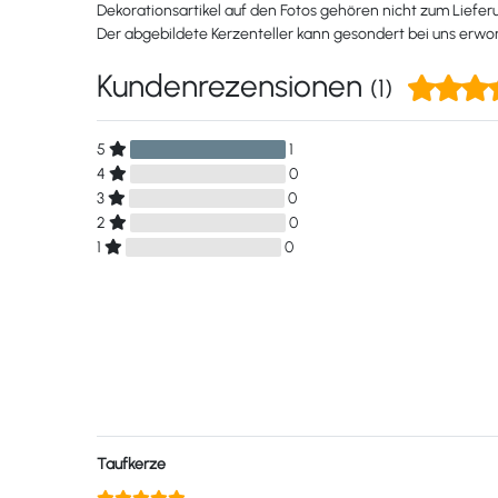
Dekorationsartikel auf den Fotos gehören nicht zum Liefe
Der abgebildete Kerzenteller kann gesondert bei uns erw
Kundenrezensionen
(1)
5
1
4
0
3
0
2
0
1
0
Taufkerze