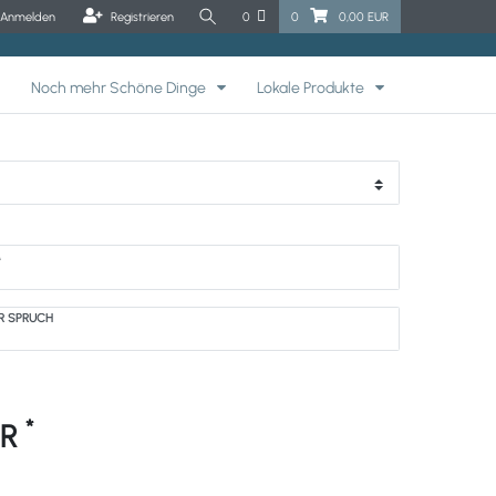
Anmelden
Registrieren
0
0
0,00 EUR
Noch mehr Schöne Dinge
Lokale Produkte
M
ER SPRUCH
*
UR