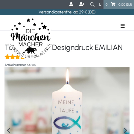
0
0,00 EUR
Versandkostenfrei ab 29 € (DE)
☰
Taufkerze mit Designdruck EMILIAN
(1)
Artikelnummer
54306