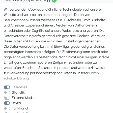
Telefonisch und per Whatsapp
erreichst Du uns unter:
Wir verwenden Cookies und ähnliche Technologien auf unserer
+49 561 287 907 84
Website und verarbeiten personenbezogene Daten von
Besucher:innen unserer Webseite (z.B. IP-Adresse), um z.B. Inhalte
Zahlungsmöglichkeiten
und Anzeigen zu personalisieren, Medien von Drittanbietern
einzubinden oder Zugriffe auf unsere Website zu analysieren. Die
Datenverarbeitung erfolgt erst durch gesetzte Cookies. Wir teilen
diese Daten mit Dritten, die wir in den Einstellungen benennen.
Die Datenverarbeitung kann mit Einwilligung oder aufgrund eines
berechtigten Interesses erfolgen. Die Zustimmung kann erteilt oder
abgelehnt werden. Es besteht das Recht, nicht einzuwilligen und die
Einwilligung zu einem späteren Zeitpunkt zu ändern oder zu
widerrufen. Beachten Sie unser
Impressum
und weitere Hinweise
zur Verwendung personenbezogener Daten in unserer
Daten­
schutz­erklärung
.
Essenziell
Statistik
Externe Medien
PayPal
Wir versenden mit
Funktional