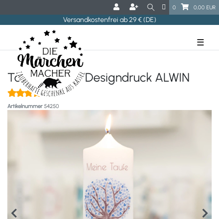
0
0,00 EUR
Versandkostenfrei ab 29 € (DE)
☰
Taufkerze mit Designdruck ALWIN
(1)
Artikelnummer
54250