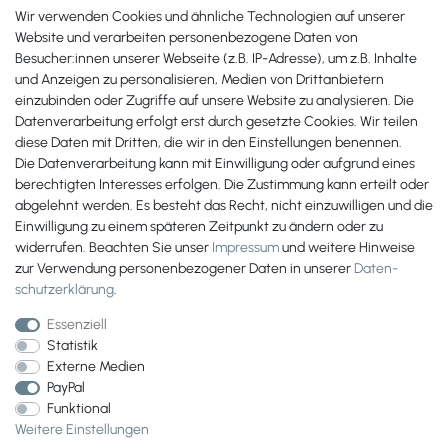
erreichst Du uns unter:
Wir verwenden Cookies und ähnliche Technologien auf unserer
+49 561 287 907 84
Website und verarbeiten personenbezogene Daten von
Besucher:innen unserer Webseite (z.B. IP-Adresse), um z.B. Inhalte
Zahlungsmöglichkeiten
und Anzeigen zu personalisieren, Medien von Drittanbietern
einzubinden oder Zugriffe auf unsere Website zu analysieren. Die
Datenverarbeitung erfolgt erst durch gesetzte Cookies. Wir teilen
diese Daten mit Dritten, die wir in den Einstellungen benennen.
Die Datenverarbeitung kann mit Einwilligung oder aufgrund eines
berechtigten Interesses erfolgen. Die Zustimmung kann erteilt oder
abgelehnt werden. Es besteht das Recht, nicht einzuwilligen und die
Einwilligung zu einem späteren Zeitpunkt zu ändern oder zu
widerrufen. Beachten Sie unser
Impressum
und weitere Hinweise
zur Verwendung personenbezogener Daten in unserer
Daten­
schutz­erklärung
.
Essenziell
Statistik
Externe Medien
PayPal
Wir versenden mit
Funktional
Weitere Einstellungen