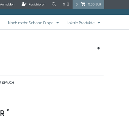
Anmelden
Registrieren
0
0
0,00 EUR
Noch mehr Schöne Dinge
Lokale Produkte
M
ER SPRUCH
*
UR