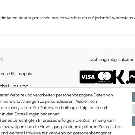
die Kerze sieht super schön aus.Ich werde euch auf jedenfall wärmstens
ns
Zahlungsmöglichkeiten
en / Philosophie
ichst uns von
 Freitag 9 bis 16 Uhr
nserer Website und verarbeiten personenbezogene Daten von
ch und per Whatsapp
 Inhalte und Anzeigen zu personalisieren, Medien von
e zu analysieren. Die Datenverarbeitung erfolgt erst durch
Du uns unter:
ir in den Einstellungen benennen.
87 907 84
d eines berechtigten Interesses erfolgen. Die Zustimmung kann
 einzuwilligen und die Einwilligung zu einem späteren Zeitpunkt zu
und weitere Hinweise zur Verwendung personenbezogener