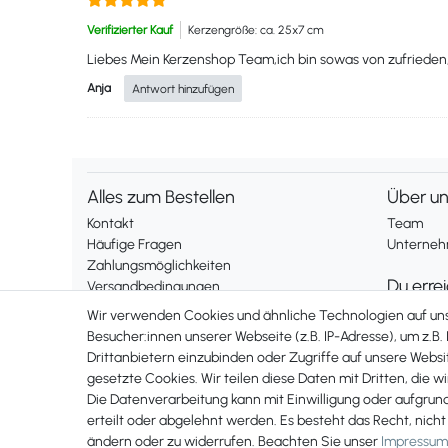
Verifizierter Kauf
Kerzengröße: ca. 25x7 cm
Liebes Mein Kerzenshop Team,ich bin sowas von zufrieden,
Anja
Antwort hinzufügen
Alles zum Bestellen
Über u
Kontakt
Team
Häufige Fragen
Unternehm
Zahlungsmöglichkeiten
Du erre
Versandbedingungen
Widerrufsrecht
Montag bis
Wir verwenden Cookies und ähnliche Technologien auf u
Telefonis
Besucher:innen unserer Webseite (z.B. IP-Adresse), um z.B.
Vertrag widerrufen
Drittanbietern einzubinden oder Zugriffe auf unsere Websit
erreichst 
gesetzte Cookies. Wir teilen diese Daten mit Dritten, die w
+49 561 2
Rechtliches
Die Datenverarbeitung kann mit Einwilligung oder aufgrun
Impressum
erteilt oder abgelehnt werden. Es besteht das Recht, nicht
AGB
ändern oder zu widerrufen. Beachten Sie unser
Impressum