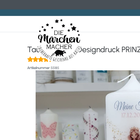
Taufkerze mit Designdruck PRINZ
(1)
Artikelnummer
55185