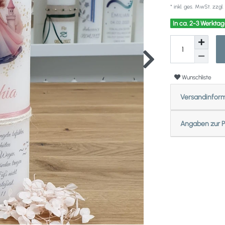
* inkl. ges. MwSt. zzgl.
In ca. 2-3 Werktag
Wunschliste
Versandinfor
Angaben zur P