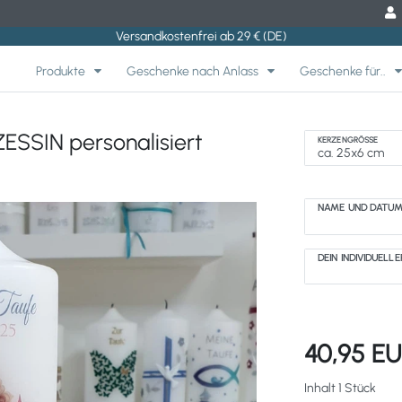
Versandkostenfrei ab 29 € (DE)
Produkte
Geschenke nach Anlass
Geschenke für..
ESSIN personalisiert
KERZENGRÖSSE
NAME UND DATU
DEIN INDIVIDUELL
40,95 E
Inhalt
1
Stück