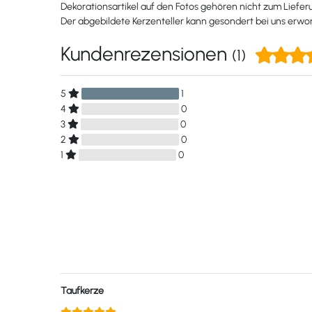
Dekorationsartikel auf den Fotos gehören nicht zum Liefe
Der abgebildete Kerzenteller kann gesondert bei uns erw
Kundenrezensionen
(1)
5
1
4
0
3
0
2
0
1
0
Taufkerze