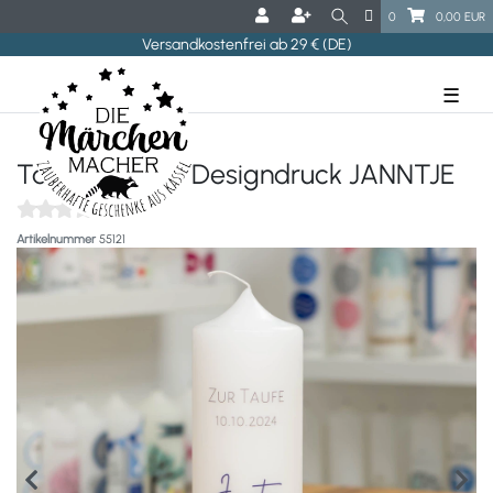
0
0,00 EUR
Versandkostenfrei ab 29 € (DE)
☰
Taufkerze mit Designdruck JANNTJE
(0)
Artikelnummer
55121