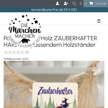
0
0,00 EUR
Versandkostenfrei ab 29 € (DE)
☰
Postkarte aus Holz ZAUBERHAFTER
HARZ mit passendem Holzständer
(0)
Artikelnummer
55342