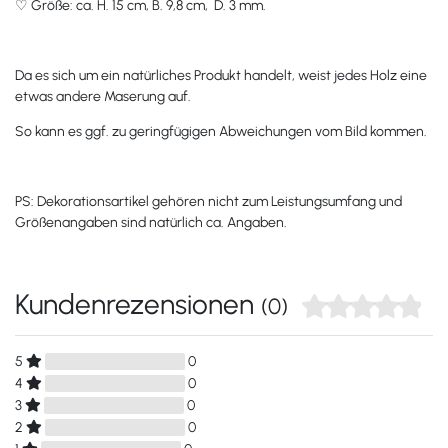
♡ Größe: ca. H. 15 cm, B. 9,8 cm, D. 3 mm.
Da es sich um ein natürliches Produkt handelt, weist jedes Holz eine
etwas andere Maserung auf.
So kann es ggf. zu geringfügigen Abweichungen vom Bild kommen.
PS: Dekorationsartikel gehören nicht zum Leistungsumfang und
Größenangaben sind natürlich ca. Angaben.
Kundenrezensionen
(0)
5
0
4
0
3
0
2
0