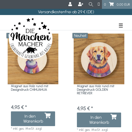
0
0,00 EUR
Versandkostenfrei ab 29 € (DE)
☰
Neuheit
Neuheit
Magnet aus Holz rund mit
Magnet aus Holz rund mit
Designdruck CHIHUAHUA
Designdruck GOLDEN
RETRIEVER
4,95 € *
4,95 € *
In den
In den
Warenkorb
Warenkorb
*
inkl. ges. MwSt.
zzgl.
*
inkl. ges. MwSt.
zzgl.