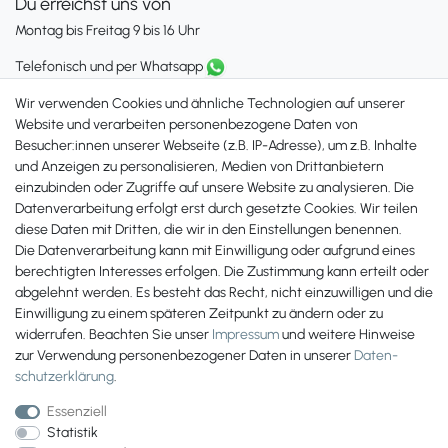
Du erreichst uns von
Montag bis Freitag 9 bis 16 Uhr
Telefonisch und per Whatsapp
erreichst Du uns unter:
Wir verwenden Cookies und ähnliche Technologien auf unserer
+49 561 287 907 84
Website und verarbeiten personenbezogene Daten von
Besucher:innen unserer Webseite (z.B. IP-Adresse), um z.B. Inhalte
Zahlungsmöglichkeiten
und Anzeigen zu personalisieren, Medien von Drittanbietern
einzubinden oder Zugriffe auf unsere Website zu analysieren. Die
Datenverarbeitung erfolgt erst durch gesetzte Cookies. Wir teilen
diese Daten mit Dritten, die wir in den Einstellungen benennen.
Die Datenverarbeitung kann mit Einwilligung oder aufgrund eines
berechtigten Interesses erfolgen. Die Zustimmung kann erteilt oder
abgelehnt werden. Es besteht das Recht, nicht einzuwilligen und die
Einwilligung zu einem späteren Zeitpunkt zu ändern oder zu
widerrufen. Beachten Sie unser
Impressum
und weitere Hinweise
zur Verwendung personenbezogener Daten in unserer
Daten­
schutz­erklärung
.
Essenziell
Statistik