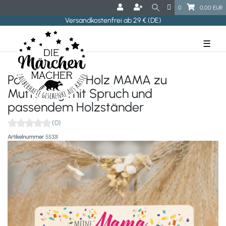
0
0,00 EUR
Versandkostenfrei ab 29 € (DE)
☰
Postkarte aus Holz MAMA zu
Muttertag mit Spruch und
passendem Holzständer
(0)
Artikelnummer
55331