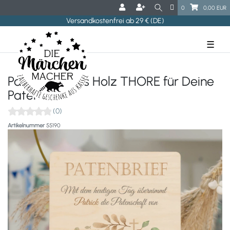
0
0,00 EUR
Versandkostenfrei ab 29 € (DE)
☰
Patenbrief aus Holz THORE für Deine
Paten
(0)
Artikelnummer
55190