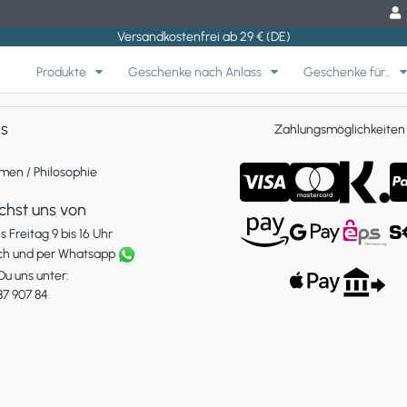
Versandkostenfrei ab 29 € (DE)
Produkte
Geschenke nach Anlass
Geschenke für..
ns
Zahlungsmöglichkeiten
en / Philosophie
ichst uns von
 Freitag 9 bis 16 Uhr
ch und per Whatsapp
Du uns unter:
87 907 84