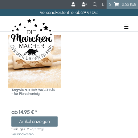
0
0,00 EUR
Versandkostenfrei ab 29 € (DE)
☰
Teigrolle aus Holz WASCHBÄR
- für Plätzchenteig
ab 14,95 € *
Artikel anzeigen
*
inkl. ges. MwSt.
zzgl.
Versandkosten