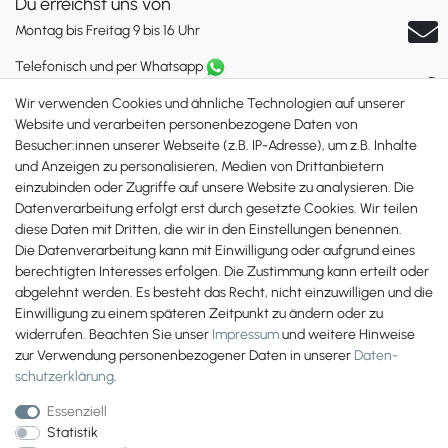
Du erreichst uns von
Montag bis Freitag 9 bis 16 Uhr
Telefonisch und per Whatsapp
erreichst Du uns unter:
Wir verwenden Cookies und ähnliche Technologien auf unserer
+49 561 287 907 84
Website und verarbeiten personenbezogene Daten von
Besucher:innen unserer Webseite (z.B. IP-Adresse), um z.B. Inhalte
Zahlungsmöglichkeiten
und Anzeigen zu personalisieren, Medien von Drittanbietern
einzubinden oder Zugriffe auf unsere Website zu analysieren. Die
Datenverarbeitung erfolgt erst durch gesetzte Cookies. Wir teilen
diese Daten mit Dritten, die wir in den Einstellungen benennen.
Die Datenverarbeitung kann mit Einwilligung oder aufgrund eines
berechtigten Interesses erfolgen. Die Zustimmung kann erteilt oder
abgelehnt werden. Es besteht das Recht, nicht einzuwilligen und die
Einwilligung zu einem späteren Zeitpunkt zu ändern oder zu
widerrufen. Beachten Sie unser
Impressum
und weitere Hinweise
zur Verwendung personenbezogener Daten in unserer
Daten­
schutz­erklärung
.
Essenziell
Statistik