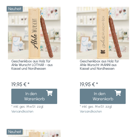
Neuheit
Geschenkbox aus Holz für
Geschenkbox aus Holz für
Ahle Wurscht LOTHAR - aus
Ahle Wurscht MANNI aus
Kassel und Nordhessen
Kassel und Nordhessen
19,95 € *
19,95 € *
In den
In den
Warenkorb
Warenkorb
*
inkl. ges. MwSt.
zzgl.
*
inkl. ges. MwSt.
zzgl.
Versandkosten
Versandkosten
Neuheit