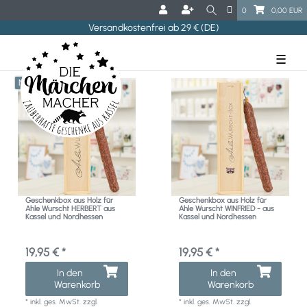
0
0,00 EUR
Versandkostenfrei ab 29 € (DE)
☰
Neuheit
Geschenkbox aus Holz für
Geschenkbox aus Holz für
Ahle Wurscht HERBERT aus
Ahle Wurscht WINFRIED - aus
Kassel und Nordhessen
Kassel und Nordhessen
19,95 € *
19,95 € *
In den
In den
Warenkorb
Warenkorb
*
inkl. ges. MwSt.
zzgl.
*
inkl. ges. MwSt.
zzgl.