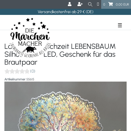
0
0,00 EUR
Versandkostenfrei ab 29 € (DE)
☰
Lampe zur Hochzeit LEBENSBAUM
Silhouette - LED, Geschenk für das
Brautpaar
(0)
Artikelnummer
55615