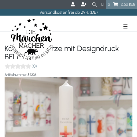
0
0,00 EUR
Versandkostenfrei ab 29 € (DE)
☰
Kommunionkerze mit Designdruck
BELLA
(0)
Artikelnummer
54236