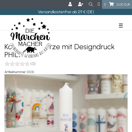
0
0,00 EUR
Versandkostenfrei ab 29 € (DE)
☰
Kommunionkerze mit Designdruck
PHILIPPA
(0)
Artikelnummer
55135