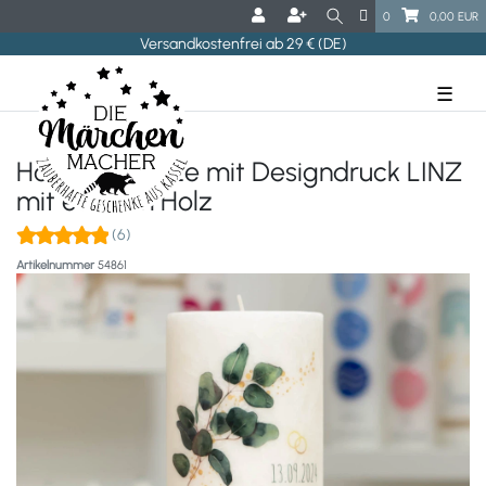
0
0,00 EUR
Versandkostenfrei ab 29 € (DE)
☰
Hochzeitskerze mit Designdruck LINZ
mit echtem Holz
(6)
Artikelnummer
54861