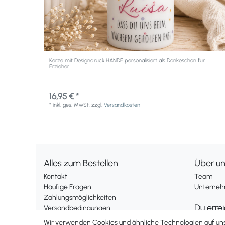
Kerze mit Designdruck HÄNDE personalisiert als Dankeschön für
Erzieher
16,95 € *
*
inkl. ges. MwSt.
zzgl.
Versandkosten
Alles zum Bestellen
Über u
Kontakt
Team
Häufige Fragen
Unternehm
Zahlungsmöglichkeiten
Du erre
Versandbedingungen
Widerrufsrecht
Montag bis
Wir verwenden Cookies und ähnliche Technologien auf u