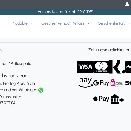
Versandkostenfrei ab 29 € (DE)
Produkte
Geschenke nach Anlass
Geschenke für..
ns
Zahlungsmöglichkeiten
en / Philosophie
ichst uns von
 Freitag 9 bis 16 Uhr
ch und per Whatsapp
Du uns unter:
87 907 84