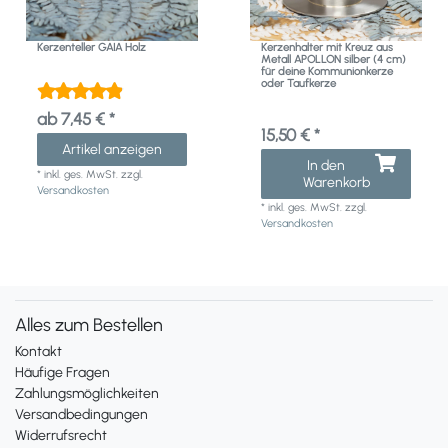
Kerzenteller GAIA Holz
Kerzenhalter mit Kreuz aus
Metall APOLLON silber (4 cm)
für deine Kommunionkerze
oder Taufkerze
ab 7,45 € *
15,50 € *
Artikel anzeigen
In den
*
inkl. ges. MwSt.
zzgl.
Warenkorb
Versandkosten
*
inkl. ges. MwSt.
zzgl.
Versandkosten
Alles zum Bestellen
Kontakt
Häufige Fragen
Zahlungsmöglichkeiten
Versandbedingungen
Widerrufsrecht