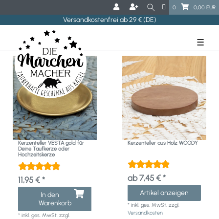
0
0,00 EUR
Versandkostenfrei ab 29 € (DE)
☰
Kerzenteller VESTA gold für
Kerzenteller aus Holz WOODY
Deine Taufkerze oder
Hochzeitskerze
ab 7,45 € *
11,95 € *
Artikel anzeigen
In den
Warenkorb
*
inkl. ges. MwSt.
zzgl.
Versandkosten
*
inkl. ges. MwSt.
zzgl.