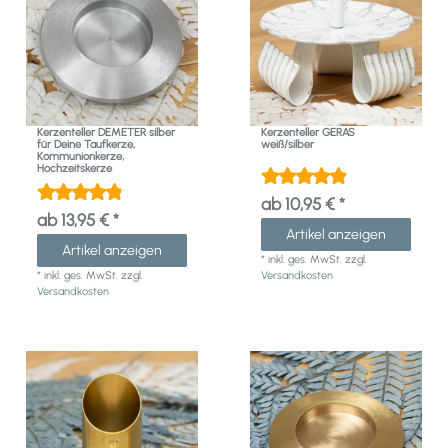
Kerzenteller DEMETER silber
Kerzenteller GERAS
für Deine Taufkerze,
weiß/silber
Kommunionkerze,
Hochzeitskerze
ab 10,95 € *
ab 13,95 € *
Artikel anzeigen
Artikel anzeigen
*
inkl. ges. MwSt.
zzgl.
*
inkl. ges. MwSt.
zzgl.
Versandkosten
Versandkosten