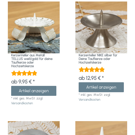
Kerzenteller aus Metall
Kerzenteller NIKE silber für
TELLUS weiß/gold für deine
Deine Taufkerze oder
Taufkerze oder
Hochzeitskerze
Hochzeitskerze
ab 12,95 € *
ab 9,95 € *
Artikel anzeigen
Artikel anzeigen
*
inkl. ges. MwSt.
zzgl.
*
inkl. ges. MwSt.
zzgl.
Versandkosten
Versandkosten