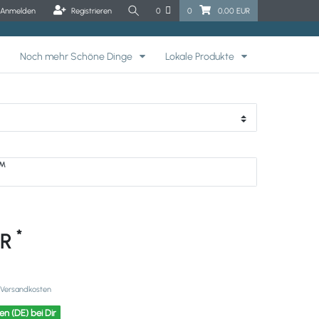
Anmelden
Registrieren
0
0
0,00 EUR
Noch mehr Schöne Dinge
Lokale Produkte
UM
*
UR
Versandkosten
en (DE) bei Dir