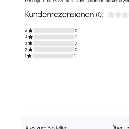
Der abgebildete Kerzenteller kann gesondert bei uns erw
Kundenrezensionen
(0)
5
0
4
0
3
0
2
0
1
0
Alles zum Bestellen
Über u