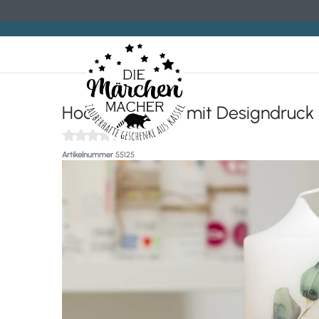
Hochzeitskerze mit Designdruc
(0)
Artikelnummer
55125