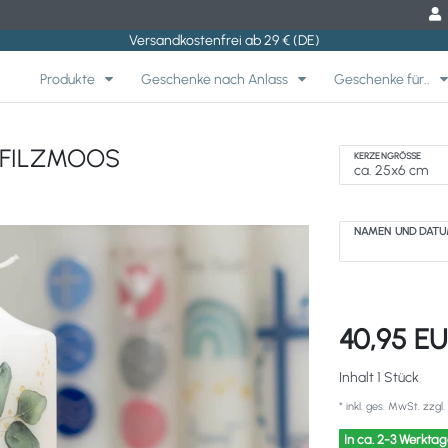
Versandkostenfrei ab 29 € (DE)
Produkte
Geschenke nach Anlass
Geschenke für..
k FILZMOOS
KERZENGRÖSSE
NAMEN UND DAT
40,95 E
Inhalt
1
Stück
* inkl. ges. MwSt. zzgl.
In ca. 2-3 Werktag