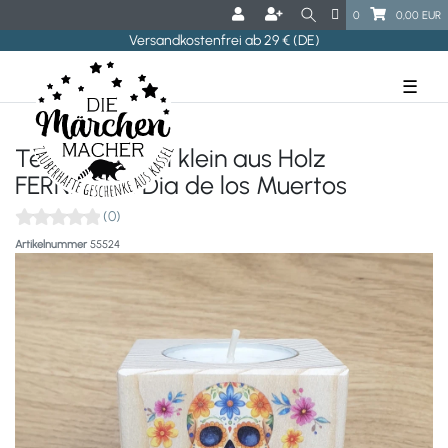
0
0,00 EUR
Versandkostenfrei ab 29 € (DE)
☰
Teelichtwürfel klein aus Holz
FERNANDA Dia de los Muertos
(0)
Artikelnummer
55524