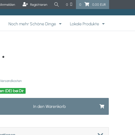
Anmelden
Registrieren
0
0
0,00 EUR
Noch mehr Schöne Dinge
Lokale Produkte
*
R
Versandkosten
en (DE) bei Dir
In den Warenkorb