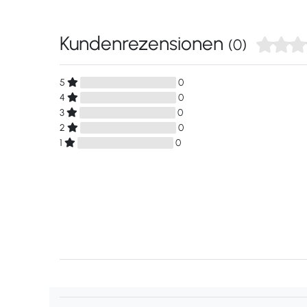
Kundenrezensionen
(0)
5
0
4
0
3
0
2
0
1
0