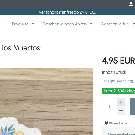
Versandkostenfrei ab 29 € (DE)
Produkte
Geschenke nach Anlass
Geschenke für..
 los Muertos
4,95 EU
Inhalt
1
Stück
* inkl. ges. MwSt. zzgl.
In ca. 2-3 Werktag
Wunschliste