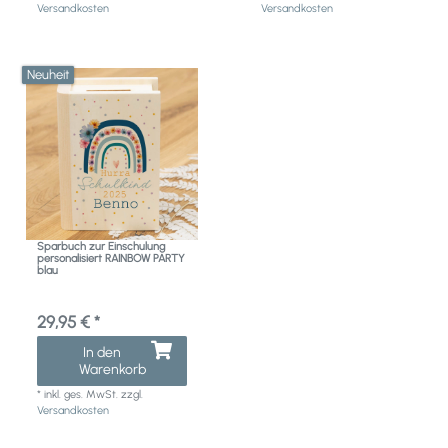
Versandkosten
Versandkosten
Neuheit
Sparbuch zur Einschulung
personalisiert RAINBOW PARTY
blau
29,95 € *
In den
Warenkorb
*
inkl. ges. MwSt.
zzgl.
Versandkosten