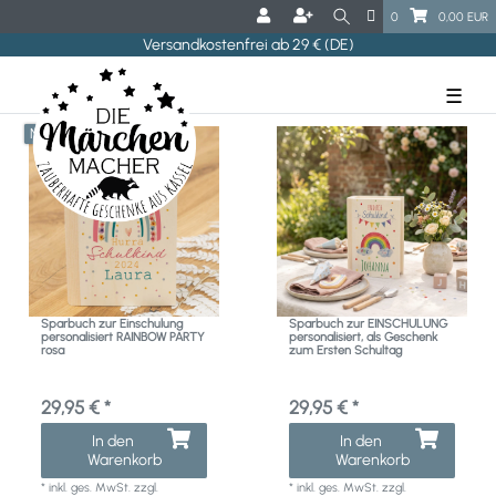
0
0,00 EUR
Versandkostenfrei ab 29 € (DE)
☰
Neuheit
Sparbuch zur Einschulung
Sparbuch zur EINSCHULUNG
personalisiert RAINBOW PARTY
personalisiert, als Geschenk
rosa
zum Ersten Schultag
29,95 € *
29,95 € *
In den
In den
Warenkorb
Warenkorb
*
inkl. ges. MwSt.
zzgl.
*
inkl. ges. MwSt.
zzgl.