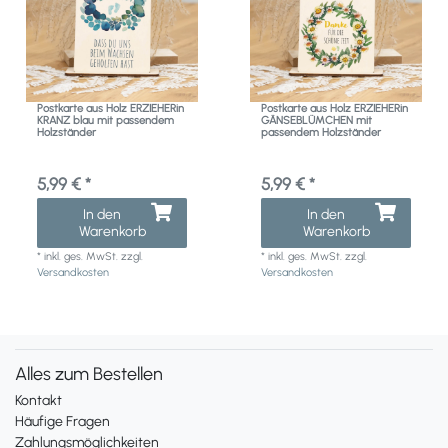
Postkarte aus Holz ERZIEHERin
Postkarte aus Holz ERZIEHERin
KRANZ blau mit passendem
GÄNSEBLÜMCHEN mit
Holzständer
passendem Holzständer
5,99 € *
5,99 € *
In den
In den
Warenkorb
Warenkorb
*
inkl. ges. MwSt.
zzgl.
*
inkl. ges. MwSt.
zzgl.
Versandkosten
Versandkosten
Alles zum Bestellen
Kontakt
Häufige Fragen
Zahlungsmöglichkeiten