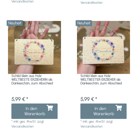
Versandkosten
Versandkosten
Neuheit
Neuheit
Schild klein aus Holz
Schild klein aus Holz
WELTBESTE ERZIEHERIN als
WELTBESTER ERZIEHER als
Dankeschön, zum Abschied
Dankeschön, zum Abschied
5,99 € *
5,99 € *
In den
In den
Warenkorb
Warenkorb
*
inkl. ges. MwSt.
zzgl.
*
inkl. ges. MwSt.
zzgl.
Versandkosten
Versandkosten