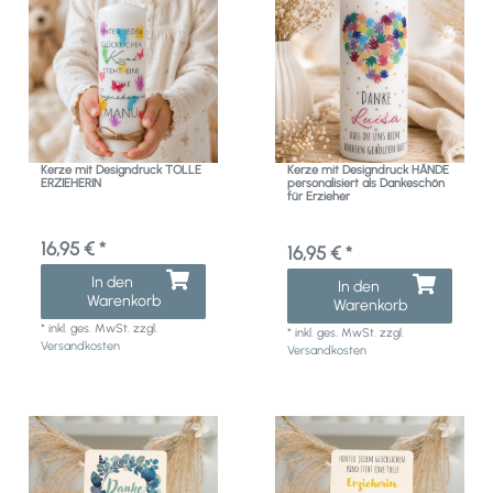
Kerze mit Designdruck TOLLE
Kerze mit Designdruck HÄNDE
ERZIEHERIN
personalisiert als Dankeschön
für Erzieher
16,95 € *
16,95 € *
In den
In den
Warenkorb
Warenkorb
*
inkl. ges. MwSt.
zzgl.
*
inkl. ges. MwSt.
zzgl.
Versandkosten
Versandkosten