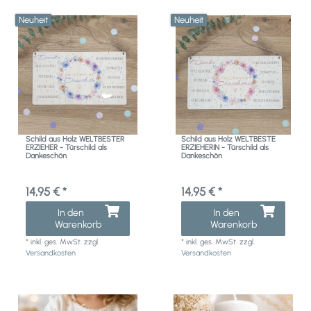
Neuheit
Neuheit
Schild aus Holz WELTBESTER
Schild aus Holz WELTBESTE
ERZIEHER - Türschild als
ERZIEHERIN - Türschild als
Dankeschön
Dankeschön
14,95 € *
14,95 € *
In den
In den
Warenkorb
Warenkorb
*
inkl. ges. MwSt.
zzgl.
*
inkl. ges. MwSt.
zzgl.
Versandkosten
Versandkosten