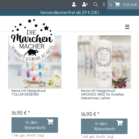
0
0,00 EUR
Versandkostenfrei ab 29 € (DE)
☰
Kerze mit Designdruck
Kerze mit Designdruck
TOLLER ERZIEHER
GROSSES HERZ für Erzieher,
Hebammen, Lehrer
16,95 € *
16,95 € *
In den
In den
Warenkorb
Warenkorb
*
inkl. ges. MwSt.
zzgl.
*
inkl. ges. MwSt.
zzgl.