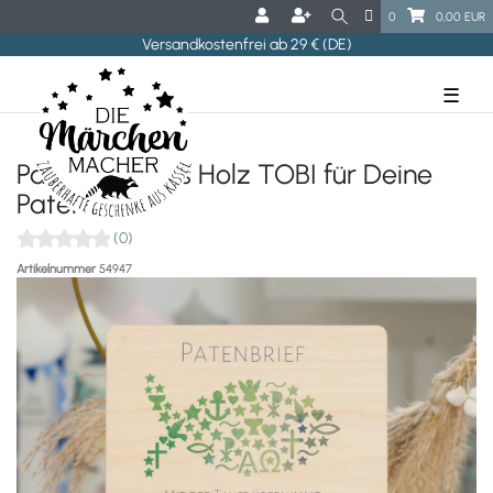
0
0,00 EUR
Versandkostenfrei ab 29 € (DE)
☰
Patenbrief aus Holz TOBI für Deine
Paten
(0)
Artikelnummer
54947