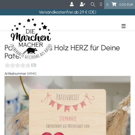
0
0,00 EUR
Versandkostenfrei ab 29 € (DE)
☰
Patenbrief aus Holz HERZ für Deine
Paten
(0)
Artikelnummer
54940