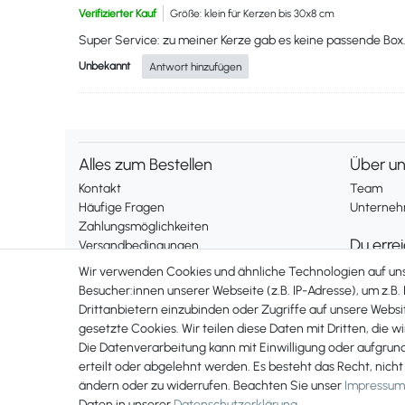
Verifizierter Kauf
Größe: klein für Kerzen bis 30x8 cm
Super Service: zu meiner Kerze gab es keine passende Box.
Unbekannt
Antwort hinzufügen
Alles zum Bestellen
Über u
Kontakt
Team
Häufige Fragen
Unternehm
Zahlungsmöglichkeiten
Du erre
Versandbedingungen
Widerrufsrecht
Montag bis
Wir verwenden Cookies und ähnliche Technologien auf u
Telefonis
Besucher:innen unserer Webseite (z.B. IP-Adresse), um z.B.
Vertrag widerrufen
Drittanbietern einzubinden oder Zugriffe auf unsere Websit
erreichst 
gesetzte Cookies. Wir teilen diese Daten mit Dritten, die w
+49 561 2
Rechtliches
Die Datenverarbeitung kann mit Einwilligung oder aufgrun
Impressum
erteilt oder abgelehnt werden. Es besteht das Recht, nicht
AGB
ändern oder zu widerrufen. Beachten Sie unser
Impressum
Datenschutzerklärung
Daten in unserer
Daten­schutz­erklärung
.