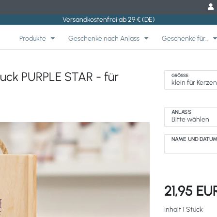
Versandkostenfrei ab 29 € (DE)
Produkte
Geschenke nach Anlass
Geschenke für..
uck PURPLE STAR - für
GRÖSSE
ANLASS
NAME UND DATU
21,95 E
Inhalt
1
Stück