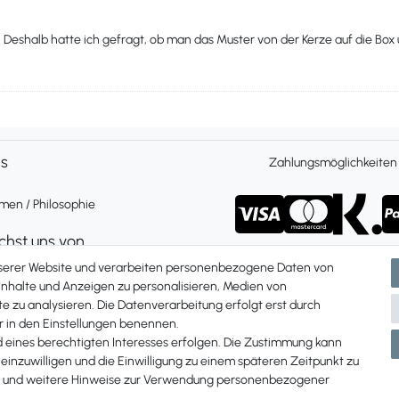
 Deshalb hatte ich gefragt, ob man das Muster von der Kerze auf die Box
ns
Zahlungsmöglichkeiten
en / Philosophie
ichst uns von
 Freitag 9 bis 16 Uhr
nserer Website und verarbeiten personenbezogene Daten von
ch und per Whatsapp
 Inhalte und Anzeigen zu personalisieren, Medien von
e zu analysieren. Die Datenverarbeitung erfolgt erst durch
Du uns unter:
ir in den Einstellungen benennen.
87 907 84
d eines berechtigten Interesses erfolgen. Die Zustimmung kann
 einzuwilligen und die Einwilligung zu einem späteren Zeitpunkt zu
und weitere Hinweise zur Verwendung personenbezogener