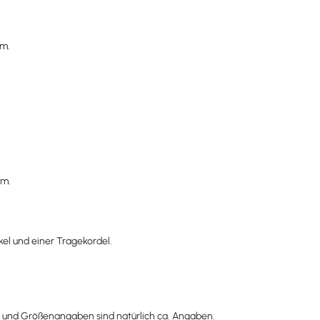
cm.
cm.
kel und einer Tragekordel.
 und Größenangaben sind natürlich ca. Angaben.