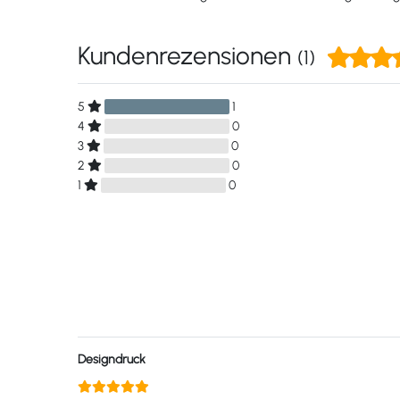
Kundenrezensionen
(1)
5
1
4
0
3
0
2
0
1
0
Designdruck