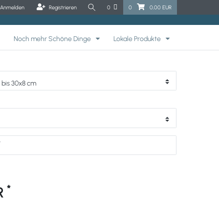
Anmelden
Registrieren
0
0
0,00 EUR
Noch mehr Schöne Dinge
Lokale Produkte
M
*
UR