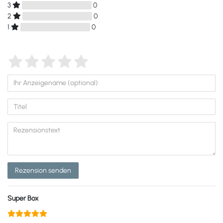
3
0
2
0
1
0
Rezension senden
Super Box