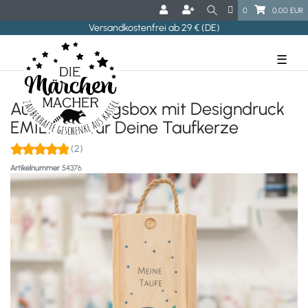
0
0,00 EUR
Versandkostenfrei ab 29 € (DE)
☰
Aufbewahrungsbox mit Designdruck
EMILIAN - für Deine Taufkerze
(2)
Artikelnummer
54376