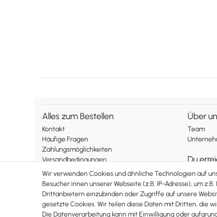
Alles zum Bestellen
Über u
Kontakt
Team
Häufige Fragen
Unternehm
Zahlungsmöglichkeiten
Du erre
Versandbedingungen
Widerrufsrecht
Montag bis
Wir verwenden Cookies und ähnliche Technologien auf u
Telefonis
Besucher:innen unserer Webseite (z.B. IP-Adresse), um z.B.
Vertrag widerrufen
Drittanbietern einzubinden oder Zugriffe auf unsere Websit
erreichst 
gesetzte Cookies. Wir teilen diese Daten mit Dritten, die w
+49 561 2
Rechtliches
Die Datenverarbeitung kann mit Einwilligung oder aufgrun