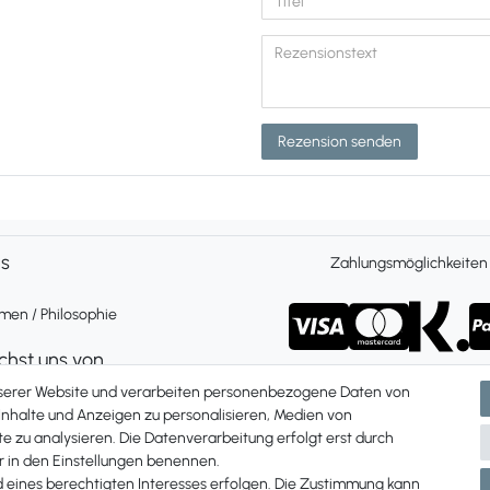
Rezension senden
ns
Zahlungsmöglichkeiten
en / Philosophie
ichst uns von
 Freitag 9 bis 16 Uhr
nserer Website und verarbeiten personenbezogene Daten von
ch und per Whatsapp
 Inhalte und Anzeigen zu personalisieren, Medien von
e zu analysieren. Die Datenverarbeitung erfolgt erst durch
Du uns unter:
ir in den Einstellungen benennen.
87 907 84
d eines berechtigten Interesses erfolgen. Die Zustimmung kann