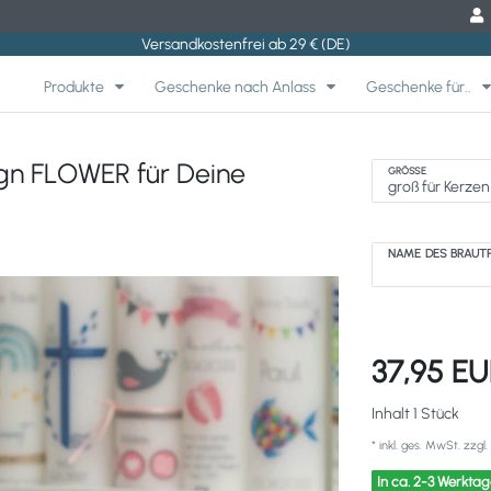
Versandkostenfrei ab 29 € (DE)
Produkte
Geschenke nach Anlass
Geschenke für..
gn FLOWER für Deine
GRÖSSE
NAME DES BRAUT
37,95 E
Inhalt
1
Stück
* inkl. ges. MwSt. zzgl.
In ca. 2-3 Werktag