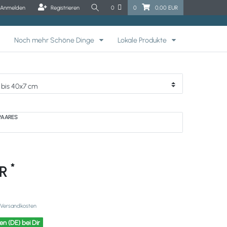
Anmelden
Registrieren
0
0
0,00 EUR
Noch mehr Schöne Dinge
Lokale Produkte
PAARES
*
UR
Versandkosten
en (DE) bei Dir