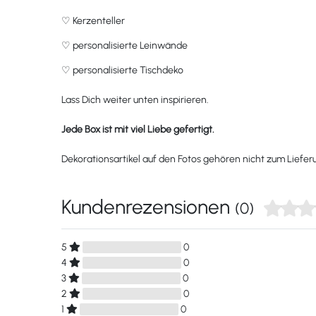
♡
Kerzenteller
♡
personalisierte Leinwände
♡
personalisierte Tischdeko
Lass Dich weiter unten inspirieren.
Jede Box ist mit viel Liebe gefertigt.
Dekorationsartikel auf den Fotos gehören nicht zum Liefe
Kundenrezensionen
(0)
5
0
4
0
3
0
2
0
1
0