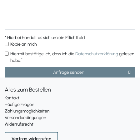
* Hierbei handelt es sich um ein Pflichtfeld.
Kopie an mich
Hiermit bestätige ich, dass ich die
Daten­schutz­erklärung
gelesen
*
habe.
K
Anfrage senden
o
n
Alles zum Bestellen
t
a
Kontakt
k
Häufige Fragen
t
Zahlungsmöglichkeiten
H
Versandbedingungen
o
Widerrufsrecht
n
i
Vertrag widerrufen